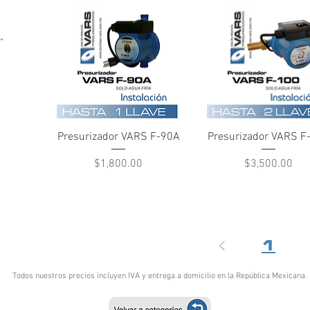
"
Vista rápida
Vista rápida
Presurizador VARS F-90A
Presurizador VARS F
Precio
Precio
$1,800.00
$3,500.00
M
1
Todos nuestros precios incluyen IVA y entrega a domicilio en la República Mexicana.