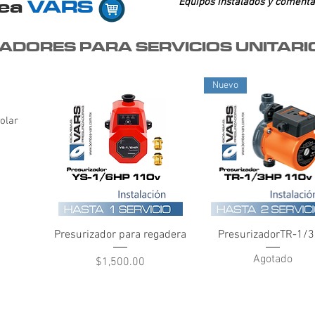
nea
VARS
Equipos instalados y comenta
ADORES PARA SERVICIOS UNITARI
Nuevo
olar
Vista rápida
Vista rápida
Presurizador para regadera
PresurizadorTR-1/
Agotado
Precio
$1,500.00