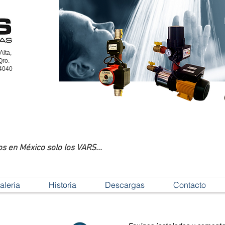
Alta,
Qro.
04040
| Presurizadores
 en México solo los VARS...
alería
Historia
Descargas
Contacto