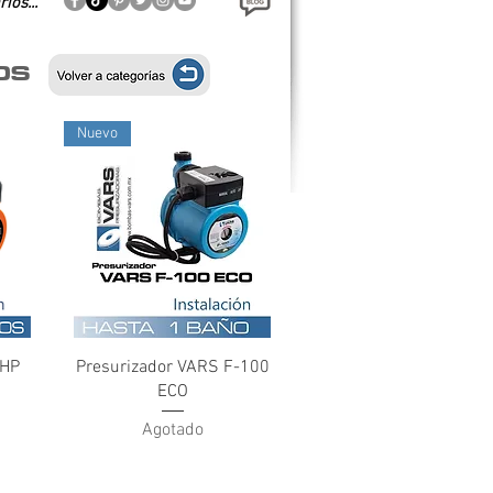
rios...
OS
Nuevo
Vista rápida
3HP
Presurizador VARS F-100
ECO
Agotado