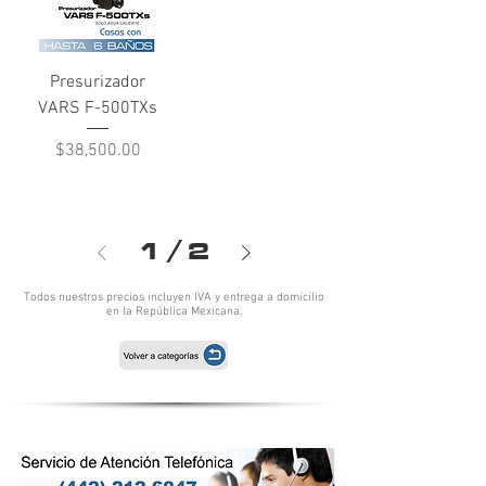
Presurizador
VARS F-500TXs
Precio
$38,500.00
1
/
2
Todos nuestros precios incluyen IVA y entrega a domicilio
en la República Mexicana.