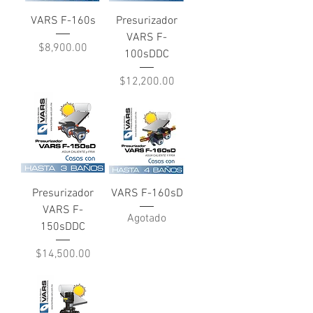
VARS F-160s
Presurizador
VARS F-
Precio
$8,900.00
100sDDC
Precio
$12,200.00
Presurizador
VARS F-160sD
VARS F-
Agotado
150sDDC
Precio
$14,500.00