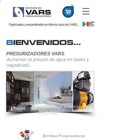
Fabricados y ensamblados en México solo los VARS...
B
IENVENIDOS...
PRESURIZADORES VARS
Aumentar la presión de agua en llaves y
regaderas!...
No sólo es un sistema más...
Es un VARS !!!
Bombas Presurizadoras