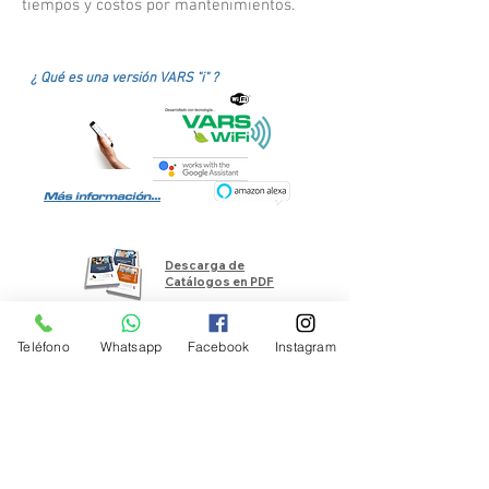
tiempos y costos por mantenimientos.
¿ Qué es una versión VARS "i" ?
Más información...
Descarga de
Catálogos en PDF
Teléfono
Whatsapp
Facebook
Instagram
Otros productos :
Presurizadores de Tinaco "F"
Presurizadores de Cisterna "K"
Presurizador velocidad variable "KV"
Filtros de agua Purificadores