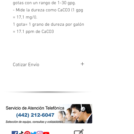
gotas con un rango de 1-30 gpg.
- Mide la dureza como CaCO3 (1 gpg
= 17,1 mg/l).
1 gota= 1 grano de dureza por galón
= 17.1 ppm de CaCO3
Cotizar Envío
Este producto requiere cotización de
envío por separado, según peso y
destino, puedes comunicarte por
nuestro chat en línea (icono círculo azul)
para obtener el costo de envío.