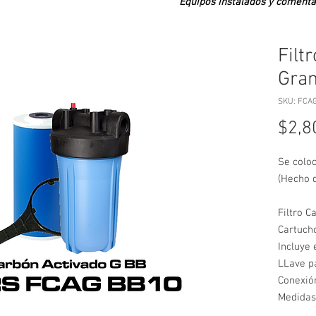
Equipos instalados y comenta
Filt
Gra
SKU: FCA
$2,8
Se coloc
(Hecho d
Filtro C
Cartuch
Incluye 
LLave pa
Conexió
Medidas: