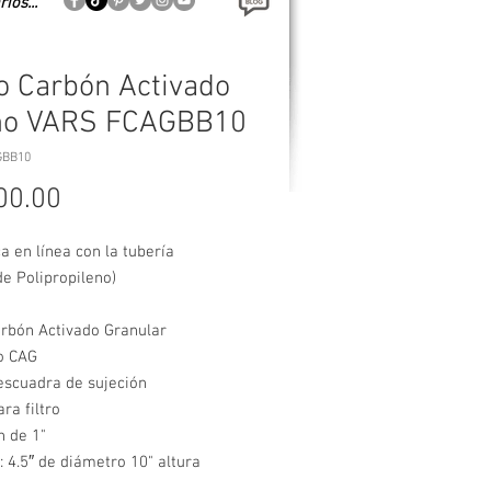
rios...
ro Carbón Activado
no VARS FCAGBB10
GBB10
Precio
00.00
a en línea con la tubería
e Polipropileno)
arbón Activado Granular
o CAG
escuadra de sujeción
ra filtro
n de 1"
 4.5″ de diámetro 10" altura