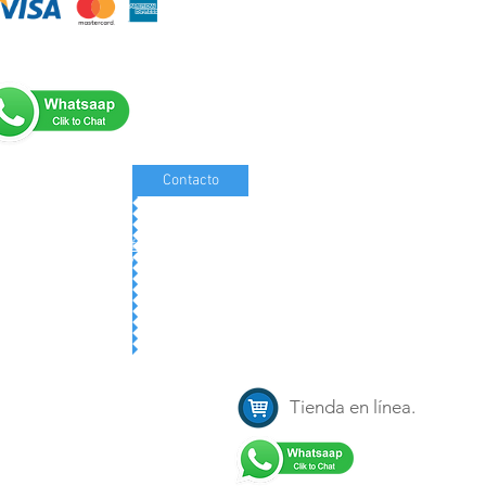
Contacto
Contacto:
info@vars.com.mx
Tels: (442) 212 6047 y (442) 232 8131
Tienda en línea.