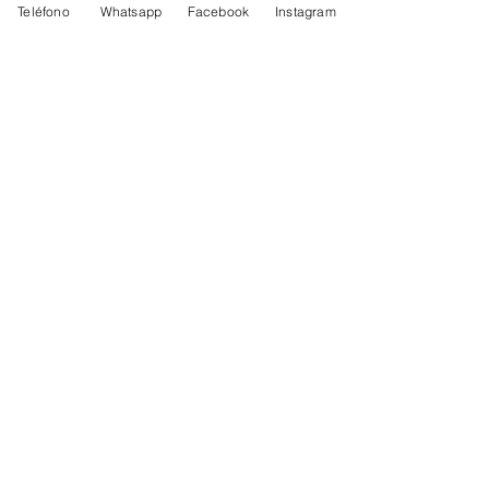
Teléfono
Whatsapp
Facebook
Instagram
Equipos instalados y comentarios...
Ensamblados en y para México
solo los VARS...